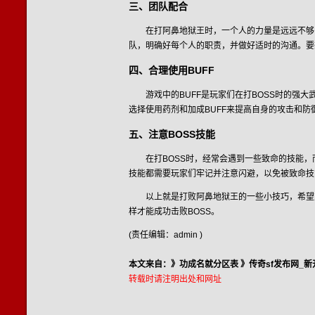
三、团队配合
在打阿鼻地狱王时，一个人的力量是远远不够
队，明确好每个人的职责，并做好适时的沟通。要
四、合理使用BUFF
游戏中的BUFF是玩家们在打BOSS时的
选择使用药剂和加成BUFF来提高自身的攻击和防
五、注意BOSS技能
在打BOSS时，经常会遇到一些致命的技能
技能都需要玩家们牢记并注意闪避，以免被致命技
以上就是打败阿鼻地狱王的一些小技巧，希望
样才能成功击败BOSS。
(责任编辑：admin )
本文来自：》
功成名就分区表
》
传奇sf发布网_新
转载时请注明出处和网址