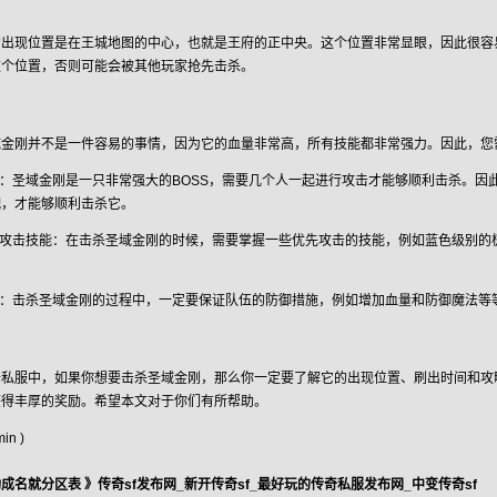
的出现位置是在王城地图的中心，也就是王府的正中央。这个位置非常显眼，因此很容
这个位置，否则可能会被其他玩家抢先击杀。
域金刚并不是一件容易的事情，因为它的血量非常高，所有技能都非常强力。因此，您
杀：圣域金刚是一只非常强大的BOSS，需要几个人一起进行攻击才能够顺利击杀。
配，才能够顺利击杀它。
先攻击技能：在击杀圣域金刚的时候，需要掌握一些优先攻击的技能，例如蓝色级别的
御：击杀圣域金刚的过程中，一定要保证队伍的防御措施，例如增加血量和防御魔法等
奇私服中，如果你想要击杀圣域金刚，那么你一定要了解它的出现位置、刷出时间和攻
获得丰厚的奖励。希望本文对于你们有所帮助。
n )
功成名就分区表
》
传奇sf发布网_新开传奇sf_最好玩的传奇私服发布网_中变传奇sf