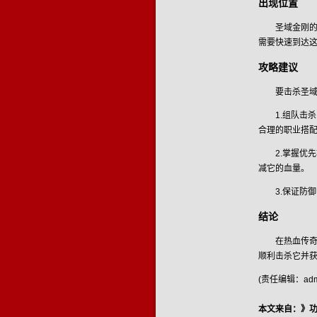
出现位置
圣域金刚
需要快速到达
攻略建议
要击杀圣
1.组队击
合理的职业搭
2.掌握优
减它的血量。
3.保证防
结论
在热血传
顺利击杀它并
(责任编辑：admi
本文来自：》