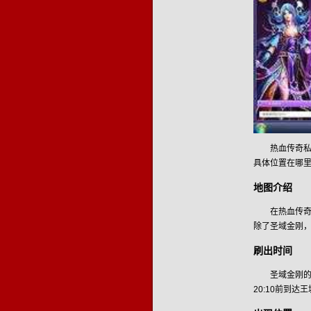
热血传奇私
具体位置在哪
地图介绍
在热血传
除了圣域金刚，
刷出时间
圣域金刚的
20:10前到