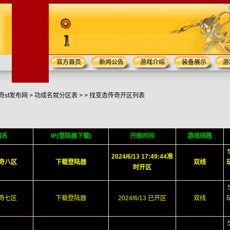
官方首页
新闻公告
游戏介绍
装备展示
游
奇sf发布网
>
功成名就分区表
> >
找变态传奇开区列表
器名
IP(登陆器下载)
开放时间
游戏线路
2024/6/13 17:49:44准
奇八区
下载登陆器
双线
时开区
奇七区
下载登陆器
2024/6/13 已开区
双线